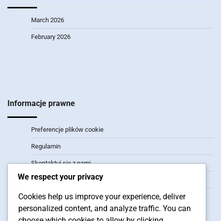
March 2026
February 2026
Informacje prawne
Preferencje plików cookie
Regulamin
Skontaktuj się z nami
We respect your privacy
Polityka prywatności
Cookies help us improve your experience, deliver
O nas
personalized content, and analyze traffic. You can
Kategorie
choose which cookies to allow by clicking